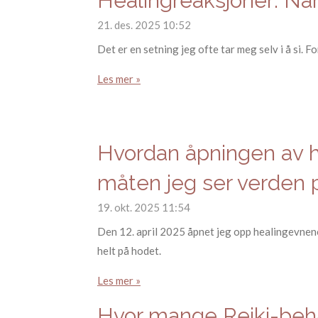
Healingreaksjoner: Når
21. des. 2025
10:52
Det er en setning jeg ofte tar meg selv i å si. Fo
Les mer »
Hvordan åpningen av 
måten jeg ser verden p
19. okt. 2025
11:54
Den 12. april 2025 åpnet jeg opp healingevnene 
helt på hodet.
Les mer »
Hvor mange Reiki-beha