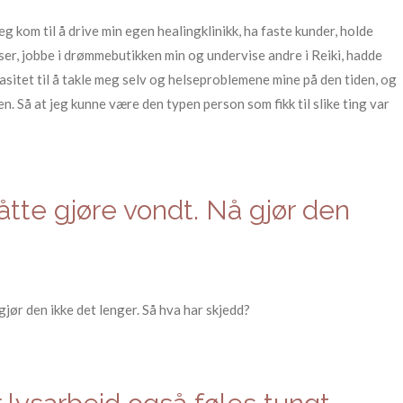
eg kom til å drive min egen healingklinikk, ha faste kunder, holde
iser, jobbe i drømmebutikken min og undervise andre i Reiki, hadde
asitet til å takle meg selv og helseproblemene mine på den tiden, og
en. Så at jeg kunne være den typen person som fikk til slike ting var
te gjøre vondt. Nå gjør den
jør den ikke det lenger. Så hva har skjedd?