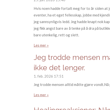
Hvis noen hadde fortalt meg for to år siden at j
eventer, ha et eget fellesskap, jobbe med kjend
jeg sannsynligvis ledd. Jeg hadde knapt nok kap
jeg fikk angst bare av å tenke på å dra på butikk
bare utenkelig, rett og slett.
Les mer »
Jeg trodde mensen måt
ikke det lenger.
1. feb. 2026
17:51
Jeg trodde mensen alltid måtte gjøre vondt.Nå g
Les mer »