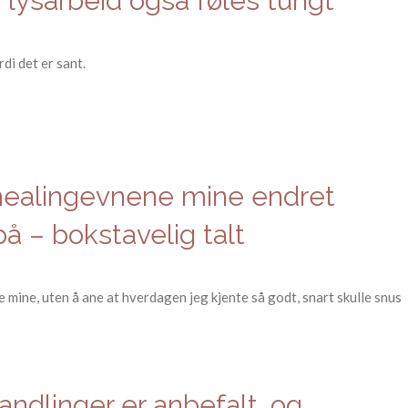
 lysarbeid også føles tungt
rdi det er sant.
healingevnene mine endret
å – bokstavelig talt
mine, uten å ane at hverdagen jeg kjente så godt, snart skulle snus
ndlinger er anbefalt, og