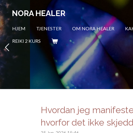
Gå
NORA HEALER
til
hovedinnhold
HJEM
TJENESTER
OM NORA HEALER
KAK
REIKI 2 KURS
Hvordan jeg manifeste
hvorfor det ikke skjedd
25. jun. 2026
15:46